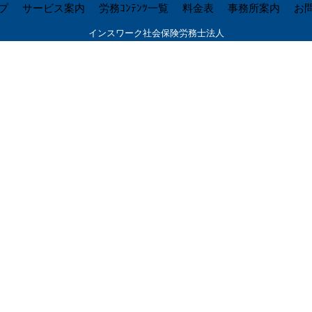
プ
サービス案内
労務ｺﾝﾃﾝﾂ一覧
料金表
事務所案内
お
インスワーク社会保険労務士法人