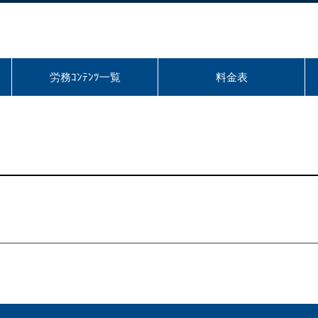
労務ｺﾝﾃﾝﾂ一覧
料金表